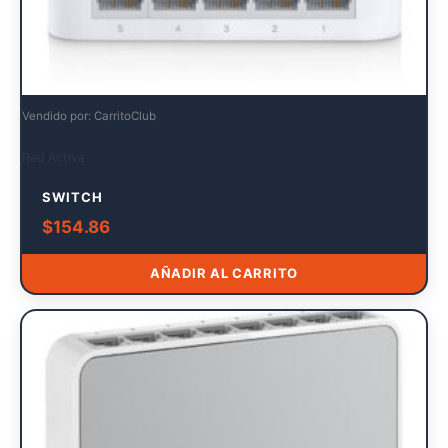
Vendido por: CarritoClub
Red Activa
SWITCH
$
154.86
AÑADIR AL CARRITO