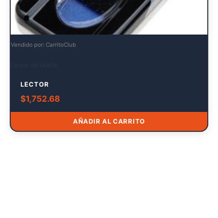
Vendido por: CarritoClub
Lector de Huella
LECTOR
$
1,752.68
AÑADIR AL CARRITO