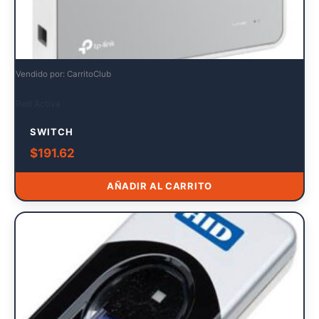
Vendido por: CarritoClub
Red Activa
SWITCH
$
191.62
AÑADIR AL CARRITO