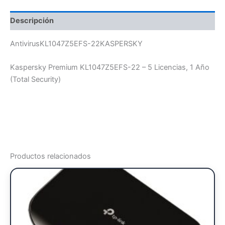
Descripción
AntivirusKL1047Z5EFS-22KASPERSKY
Kaspersky Premium KL1047Z5EFS-22 – 5 Licencias, 1 Año
(Total Security)
Productos relacionados