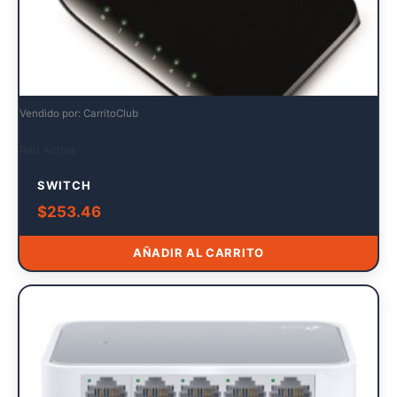
Vendido por: CarritoClub
Red Activa
SWITCH
$
253.46
AÑADIR AL CARRITO