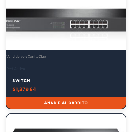
Vendido por: CarritoClub
Red Activa
SWITCH
$
1,379.84
AÑADIR AL CARRITO