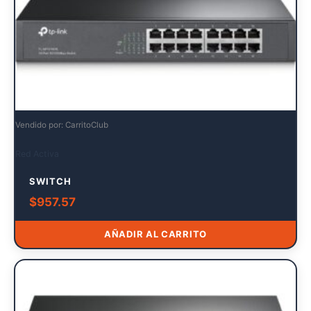
Vendido por: CarritoClub
Red Activa
SWITCH
$
957.57
AÑADIR AL CARRITO