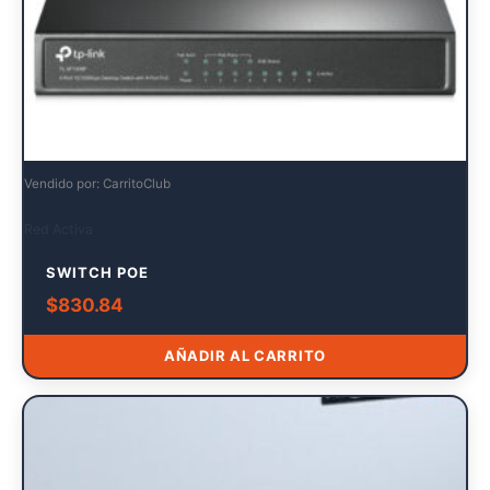
Vendido por: CarritoClub
Red Activa
SWITCH POE
$
830.84
AÑADIR AL CARRITO