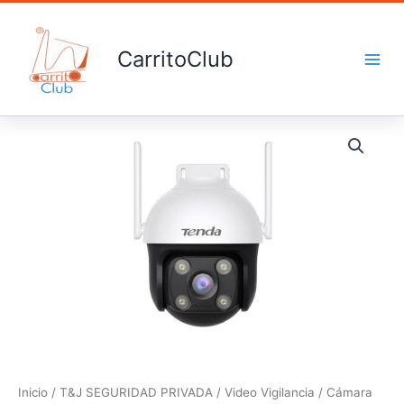
Ir
al
contenido
CarritoClub
Cámara
cantidad
Inicio
/
T&J SEGURIDAD PRIVADA
/
Video Vigilancia
/
Cámara