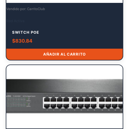
Vendido por: CarritoClub
Red Activa
SWITCH POE
$
830.84
AÑADIR AL CARRITO