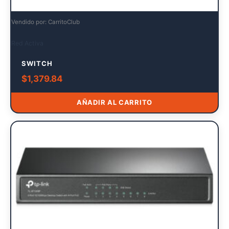
Vendido por: CarritoClub
Red Activa
SWITCH
$
1,379.84
AÑADIR AL CARRITO