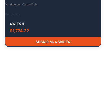
Vendido por: CarritoClub
Red Activa
SWITCH
$
1,774.22
AÑADIR AL CARRITO