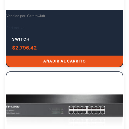
Vendido por: CarritoClub
Red Activa
SWITCH
$
2,796.42
AÑADIR AL CARRITO