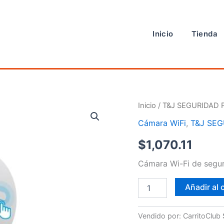
Inicio
Tienda
Cámara
Inicio
/
T&J SEGURIDAD 
cantidad
Cámara WiFi
,
T&J SEG
$
1,070.11
Cámara Wi-Fi de segur
Añadir al 
Vendido por: CarritoClub