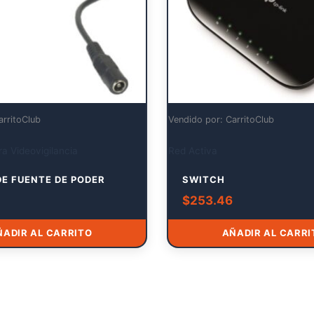
arritoClub
Vendido por: CarritoClub
a Videovigilancia
Red Activa
DE FUENTE DE PODER
SWITCH
$
253.46
ÑADIR AL CARRITO
AÑADIR AL CARRI