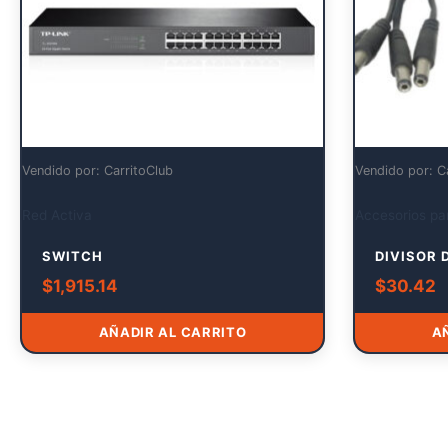
Vendido por: CarritoClub
Vendido por: C
Red Activa
Accesorios par
SWITCH
DIVISOR 
$
1,915.14
$
30.42
AÑADIR AL CARRITO
A