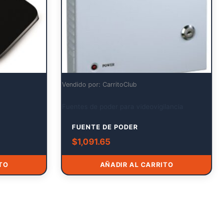
Vendido por: CarritoClub
Fuentes de poder para videovigilancia
FUENTE DE PODER
$
1,091.65
TO
AÑADIR AL CARRITO