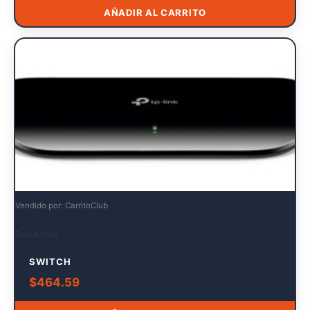
AÑADIR AL CARRITO
Vendido por: CarritoClub
Red Activa
SWITCH
$
464.59