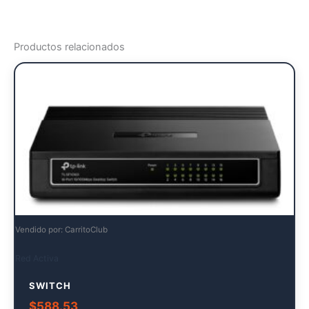
Productos relacionados
Vendido por: CarritoClub
Red Activa
SWITCH
$
588.53