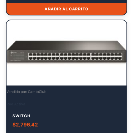
AÑADIR AL CARRITO
Vendido por: CarritoClub
Red Activa
SWITCH
$
2,796.42