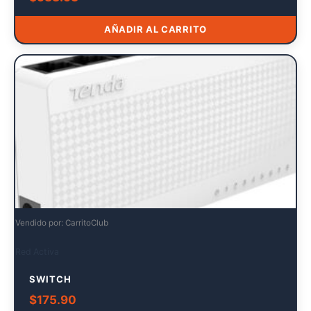
AÑADIR AL CARRITO
Vendido por: CarritoClub
Red Activa
SWITCH
$
175.90