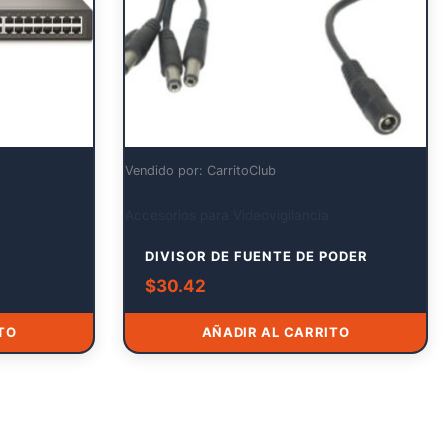
Vendido por: CarritoClub
Accesorios para Videovigilancia
DIVISOR DE FUENTE DE PODER
$
30.42
TO
AÑADIR AL CARRITO