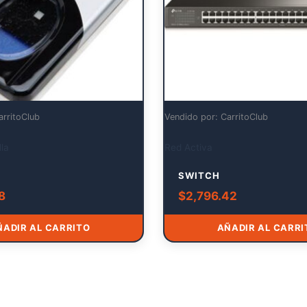
arritoClub
Vendido por: CarritoClub
la
Red Activa
SWITCH
8
$
2,796.42
ÑADIR AL CARRITO
AÑADIR AL CARRI