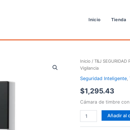
Inicio
Tienda
Cámara
Inicio
/
T&J SEGURIDAD 
de
Vigilancia
Video
Vigilancia
Seguridad Inteligente
,
cantidad
$
1,295.43
Cámara de timbre con
Añadir al 