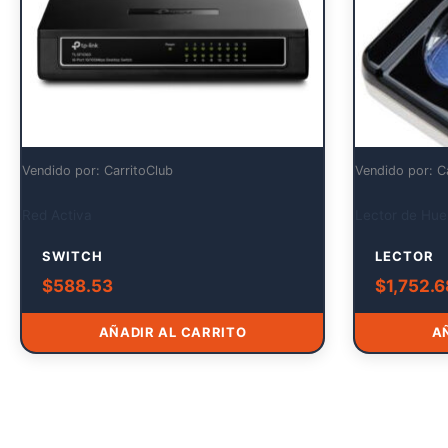
Vendido por: CarritoClub
Vendido por: C
Red Activa
Lector de Huel
SWITCH
LECTOR
$
588.53
$
1,752.6
AÑADIR AL CARRITO
A