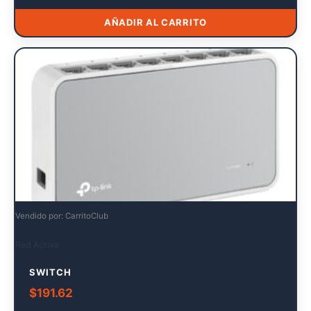
AÑADIR AL CARRITO
Vendido por: CarritoClub
Red Activa
SWITCH
$
191.62