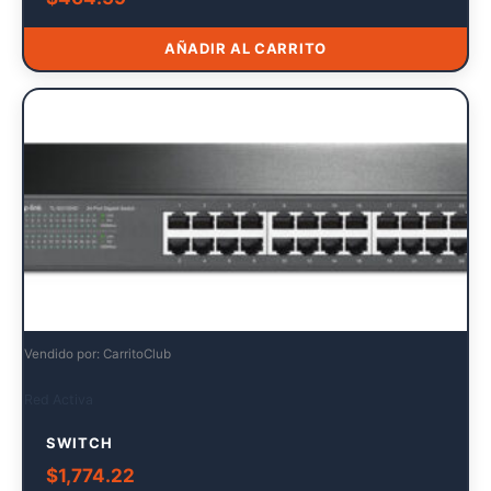
AÑADIR AL CARRITO
Vendido por: CarritoClub
Red Activa
SWITCH
$
1,774.22