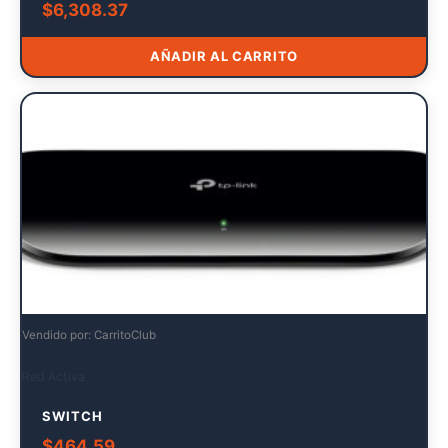
$
6,308.37
AÑADIR AL CARRITO
Vendido por: CarritoClub
Red Activa
SWITCH
$
464.59