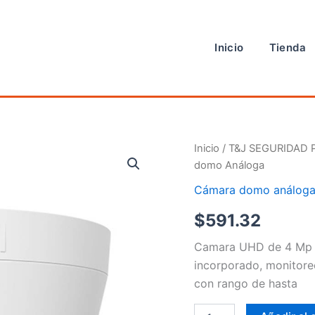
Inicio
Tienda
Cámara
Inicio
/
T&J SEGURIDAD 
domo
domo Análoga
Análoga
cantidad
Cámara domo análog
$
591.32
Camara UHD de 4 Mp –
incorporado, monitor
con rango de hasta