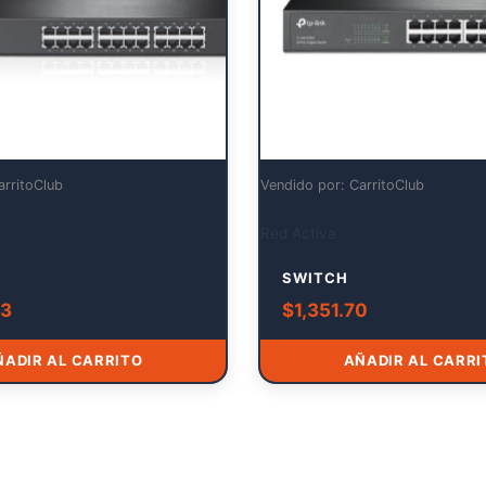
arritoClub
Vendido por: CarritoClub
Red Activa
SWITCH
43
$
1,351.70
ÑADIR AL CARRITO
AÑADIR AL CARRI