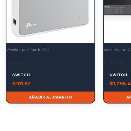
Vendido por: CarritoClub
Vendido por: C
Red Activa
Red Activa
SWITCH
SWITCH
$
191.62
$
1,295.
AÑADIR AL CARRITO
A