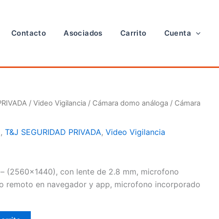
Contacto
Asociados
Carrito
Cuenta
PRIVADA
/
Video Vigilancia
/
Cámara domo análoga
/ Cámara
a
,
T&J SEGURIDAD PRIVADA
,
Video Vigilancia
 (2560×1440), con lente de 2.8 mm, microfono
eo remoto en navegador y app, microfono incorporado