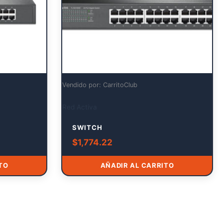
Vendido por: CarritoClub
Red Activa
SWITCH
$
1,774.22
TO
AÑADIR AL CARRITO