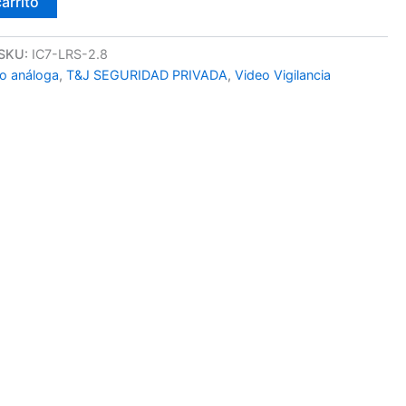
carrito
SKU:
IC7-LRS-2.8
o análoga
,
T&J SEGURIDAD PRIVADA
,
Video Vigilancia