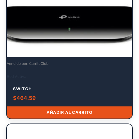
Vendido por: CarritoClub
Red Activa
SWITCH
$
464.59
AÑADIR AL CARRITO