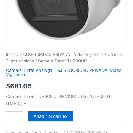
Inicio
/
T&J SEGURIDAD PRIVADA
/
Video Vigilancia
/
Cámara
Turret Análoga
/ Camara Turret TURBOHD
Cámara Turret Análoga
,
T&J SEGURIDAD PRIVADA
,
Video
Vigilancia
$
681.05
Camara Turret TURBOHD HIKVISION DS-2CE76H0T-
ITMF(C) –
Añadir al carrito
Vendido por: CarritoClub
SKU:
DS-2CE76H0T-ITMF(C)