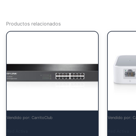
Productos relacionados
Vendido por: CarritoClub
Vendido por: C
Red Activa
Red Activa