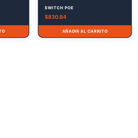
SWITCH POE
$
830.84
TO
AÑADIR AL CARRITO