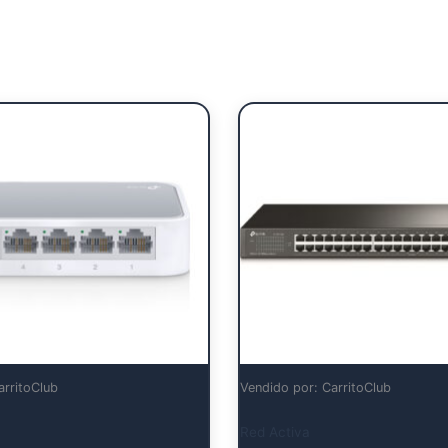
arritoClub
Vendido por: CarritoClub
Red Activa