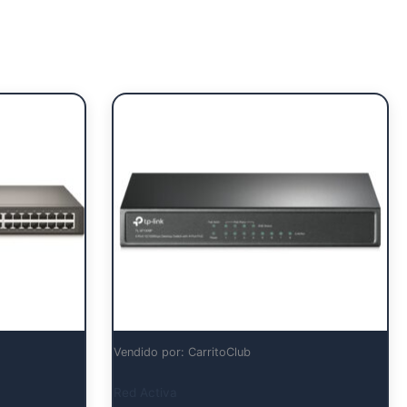
Vendido por: CarritoClub
Red Activa