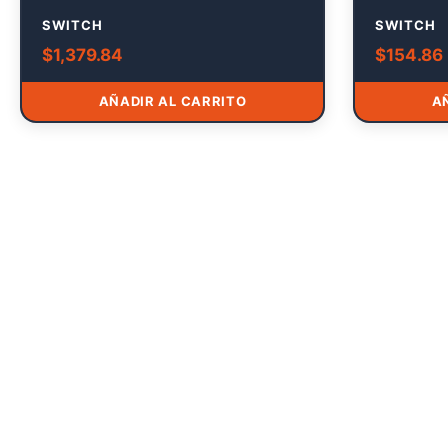
SWITCH
SWITCH
$
1,379.84
$
154.86
AÑADIR AL CARRITO
A