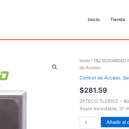
Inicio
Tienda
Control
Inicio
/
T&J SEGURIDAD 
de
de Acceso
Acceso
cantidad
Control de Acceso
,
Se
$
281.59
ZKTECO TLEB102 – Botó
Acero Inoxidable, 12 
Añadir al 