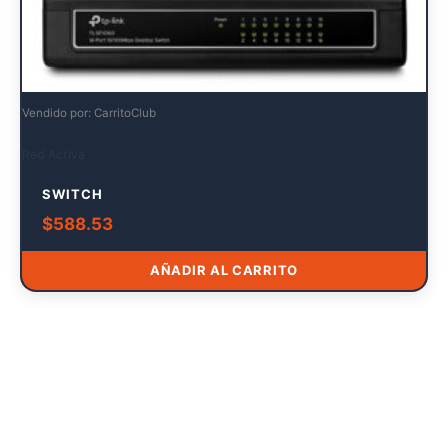
Vendido por: CarritoClub
Red Activa
SWITCH
$
588.53
AÑADIR AL CARRITO