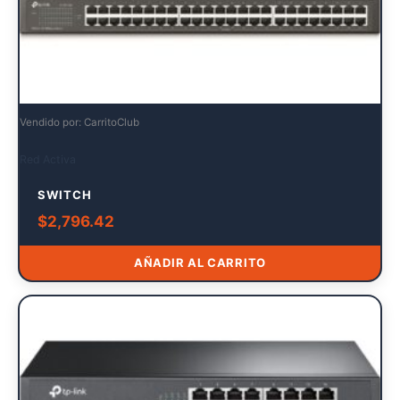
Vendido por: CarritoClub
Red Activa
SWITCH
$
2,796.42
AÑADIR AL CARRITO