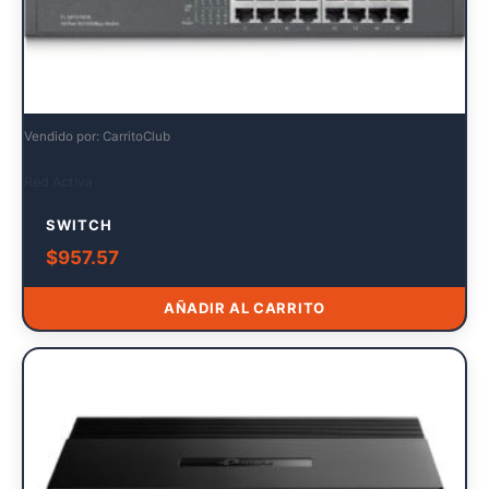
Vendido por: CarritoClub
Red Activa
SWITCH
$
957.57
AÑADIR AL CARRITO