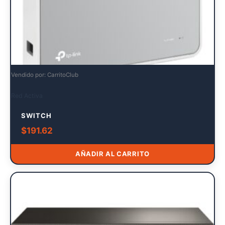
Vendido por: CarritoClub
Red Activa
SWITCH
$
191.62
AÑADIR AL CARRITO