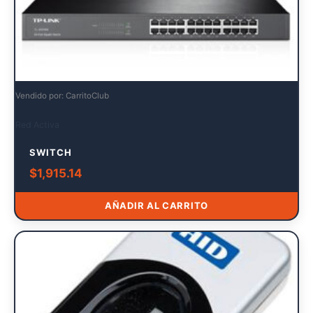
Vendido por: CarritoClub
Red Activa
SWITCH
$
1,915.14
AÑADIR AL CARRITO