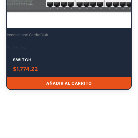
Vendido por: CarritoClub
Red Activa
SWITCH
$
1,774.22
AÑADIR AL CARRITO