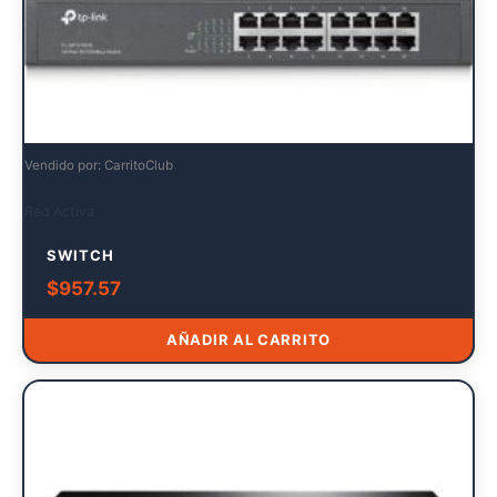
Vendido por: CarritoClub
Red Activa
SWITCH
$
957.57
AÑADIR AL CARRITO