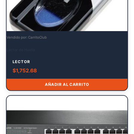
Vendido por: CarritoClub
Lector de Huella
LECTOR
$
1,752.68
AÑADIR AL CARRITO