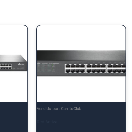
Vendido por: CarritoClub
Red Activa