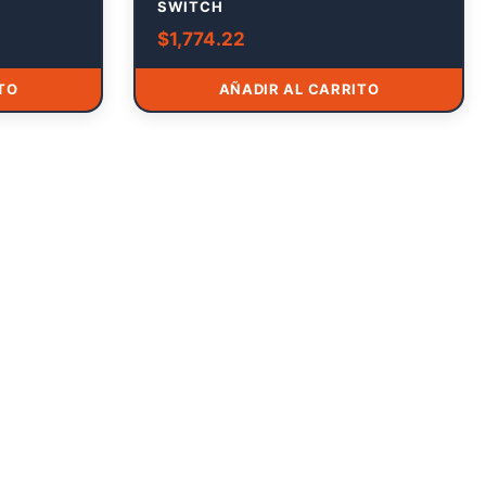
SWITCH
$
1,774.22
TO
AÑADIR AL CARRITO