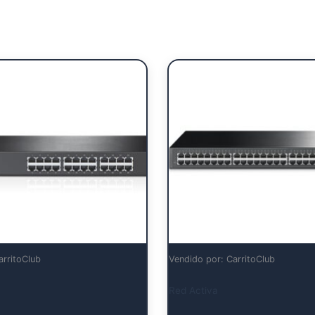
arritoClub
Vendido por: CarritoClub
Red Activa