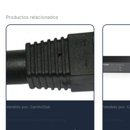
Productos relacionados
Vendido por: CarritoClub
Vendido por: C
Accesorios para Videovigilancia
Red Activa