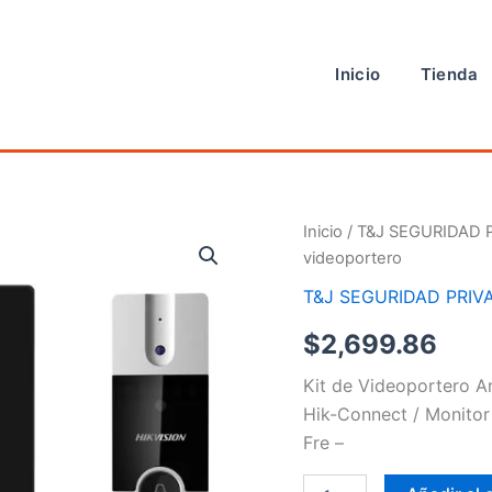
Inicio
Tienda
Kit
Inicio
/
T&J SEGURIDAD 
de
videoportero
videoportero
cantidad
T&J SEGURIDAD PRIV
$
2,699.86
Kit de Videoportero A
Hik-Connect / Monitor 
Fre –