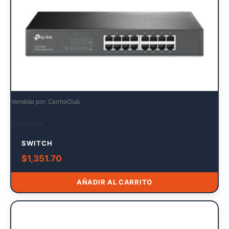
Vendido por: CarritoClub
Red Activa
SWITCH
$
1,351.70
AÑADIR AL CARRITO