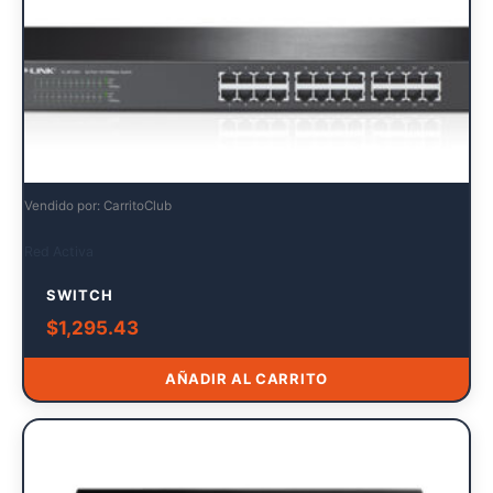
Vendido por: CarritoClub
Red Activa
SWITCH
$
1,295.43
AÑADIR AL CARRITO