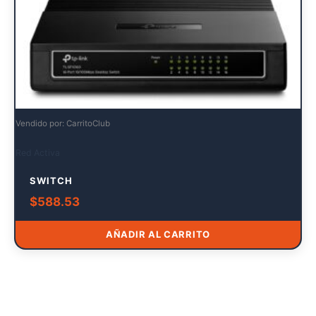
Vendido por: CarritoClub
Red Activa
SWITCH
$
588.53
AÑADIR AL CARRITO