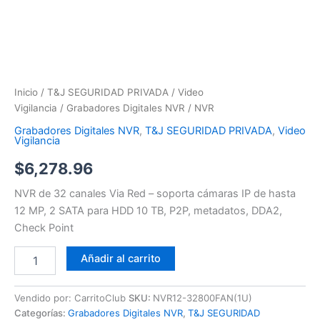
Inicio
/
T&J SEGURIDAD PRIVADA
/
Video
Vigilancia
/
Grabadores Digitales NVR
/ NVR
Grabadores Digitales NVR
,
T&J SEGURIDAD PRIVADA
,
Video
Vigilancia
$
6,278.96
NVR de 32 canales Via Red – soporta cámaras IP de hasta
12 MP, 2 SATA para HDD 10 TB, P2P, metadatos, DDA2,
Check Point
Añadir al carrito
Vendido por: CarritoClub
SKU:
NVR12-32800FAN(1U)
Categorías:
Grabadores Digitales NVR
,
T&J SEGURIDAD