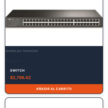
Vendido por: CarritoClub
Red Activa
SWITCH
$
2,796.42
AÑADIR AL CARRITO