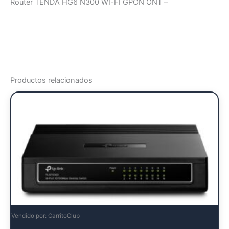
Router TENDA HG6 N300 WI-FI GPON ONT –
Productos relacionados
Vendido por: CarritoClub