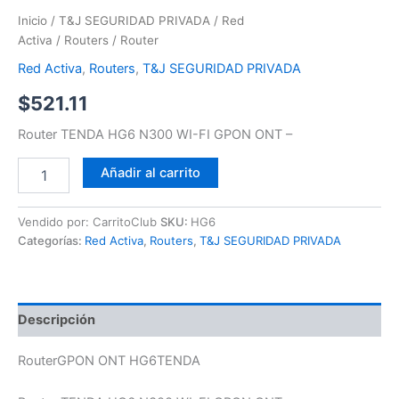
Inicio
/
T&J SEGURIDAD PRIVADA
/
Red
Activa
/
Routers
/ Router
Red Activa
,
Routers
,
T&J SEGURIDAD PRIVADA
$
521.11
Router TENDA HG6 N300 WI-FI GPON ONT –
Añadir al carrito
Vendido por: CarritoClub
SKU:
HG6
Categorías:
Red Activa
,
Routers
,
T&J SEGURIDAD PRIVADA
Descripción
RouterGPON ONT HG6TENDA