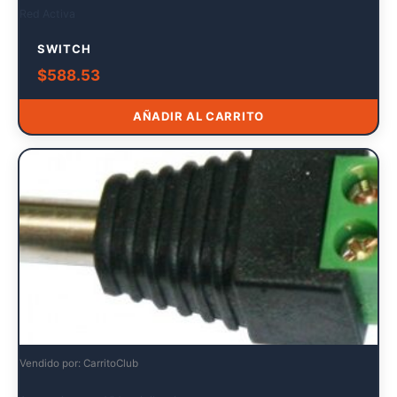
Red Activa
SWITCH
$
588.53
AÑADIR AL CARRITO
Vendido por: CarritoClub