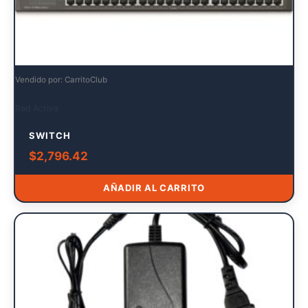
Vendido por: CarritoClub
Red Activa
SWITCH
$
2,796.42
AÑADIR AL CARRITO