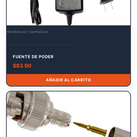
Vendido por: CarritoClub
Fuentes de poder para videovigilancia
FUENTE DE PODER
$
83.90
AÑADIR AL CARRITO