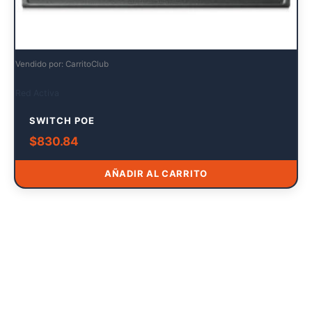
Vendido por: CarritoClub
Red Activa
SWITCH POE
$
830.84
AÑADIR AL CARRITO