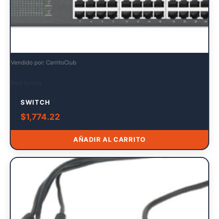
Vendido por: CarritoClub
Red Activa
SWITCH
$
1,774.22
AÑADIR AL CARRITO