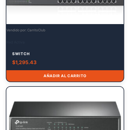
Vendido por: CarritoClub
Red Activa
SWITCH
$
1,295.43
AÑADIR AL CARRITO