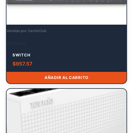
Vendido por: CarritoClub
Red Activa
SWITCH
$
957.57
AÑADIR AL CARRITO