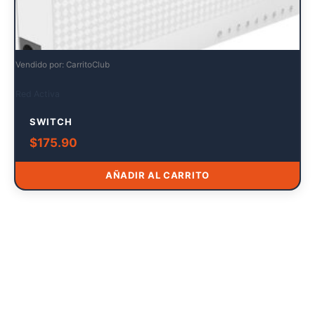
Vendido por: CarritoClub
Red Activa
SWITCH
$
175.90
AÑADIR AL CARRITO