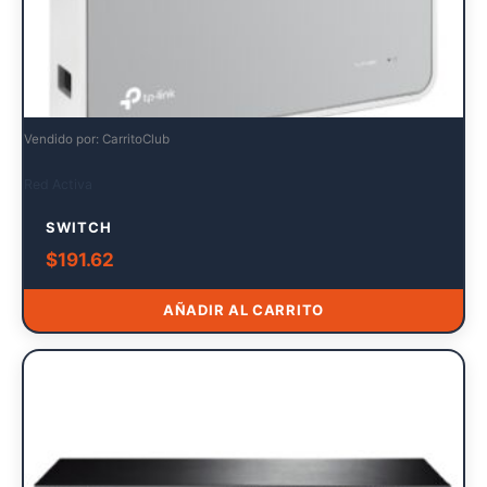
Vendido por: CarritoClub
Red Activa
SWITCH
$
191.62
AÑADIR AL CARRITO