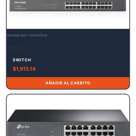
Vendido por: CarritoClub
Red Activa
SWITCH
$
1,915.14
AÑADIR AL CARRITO