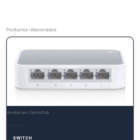
Productos relacionados
Vendido por: CarritoClub
Red Activa
SWITCH