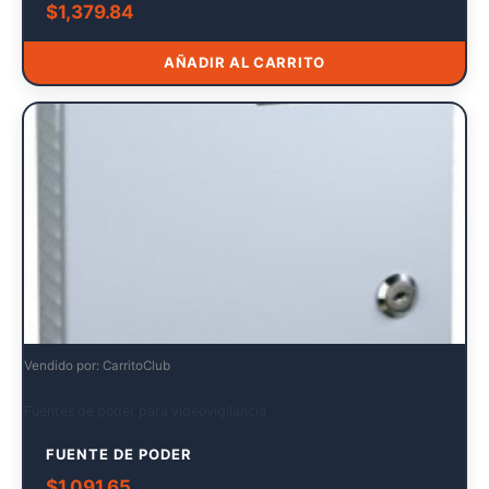
$
1,379.84
AÑADIR AL CARRITO
Vendido por: CarritoClub
Fuentes de poder para videovigilancia
FUENTE DE PODER
$
1,091.65