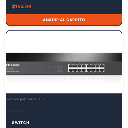
$
154.86
AÑADIR AL CARRITO
Vendido por: CarritoClub
Red Activa
SWITCH