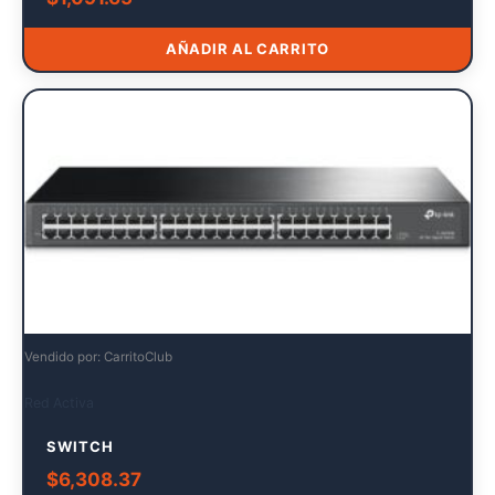
AÑADIR AL CARRITO
Vendido por: CarritoClub
Red Activa
SWITCH
$
6,308.37