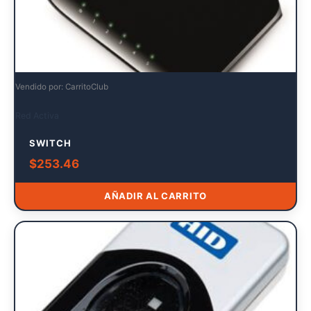
Vendido por: CarritoClub
Red Activa
SWITCH
$
253.46
AÑADIR AL CARRITO