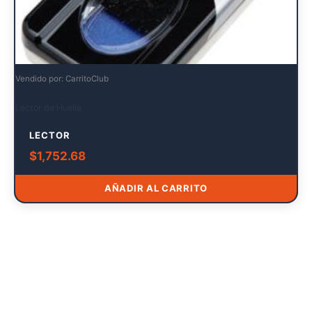
Vendido por: CarritoClub
Lector de Huella
LECTOR
$
1,752.68
AÑADIR AL CARRITO