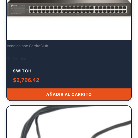
Vendido por: CarritoClub
Red Activa
SWITCH
$
2,796.42
AÑADIR AL CARRITO