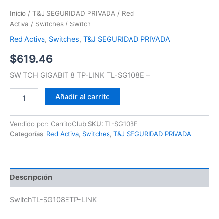
Inicio
/
T&J SEGURIDAD PRIVADA
/
Red
Activa
/
Switches
/ Switch
Red Activa
,
Switches
,
T&J SEGURIDAD PRIVADA
$
619.46
SWITCH GIGABIT 8 TP-LINK TL-SG108E –
Añadir al carrito
Vendido por: CarritoClub
SKU:
TL-SG108E
Categorías:
Red Activa
,
Switches
,
T&J SEGURIDAD PRIVADA
Descripción
SwitchTL-SG108ETP-LINK