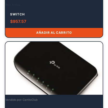
Red Activa
SWITCH
$
957.57
AÑADIR AL CARRITO
Vendido por: CarritoClub