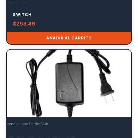
Red Activa
SWITCH
$
253.46
AÑADIR AL CARRITO
Vendido por: CarritoClub
Fuentes de poder para videovigilancia