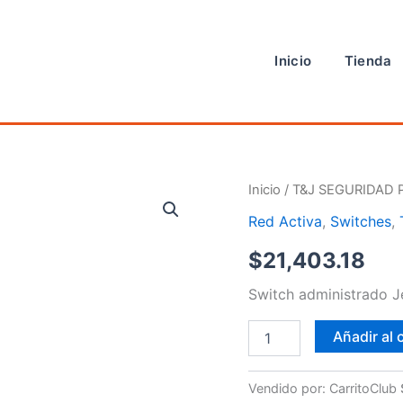
Inicio
Tienda
Switch
Inicio
/
T&J SEGURIDAD 
cantidad
Red Activa
,
Switches
,
$
21,403.18
Switch administrado 
Añadir al 
Vendido por: CarritoClub