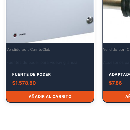
Vendido por: CarritoClub
Vendido por: C
Fuentes de poder para videovigilancia
Accesorios par
FUENTE DE PODER
ADAPTAD
$
1,578.80
$
7.86
AÑADIR AL CARRITO
A