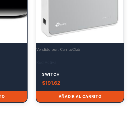
Vendido por: CarritoClub
Red Activa
SWITCH
$
191.62
TO
AÑADIR AL CARRITO