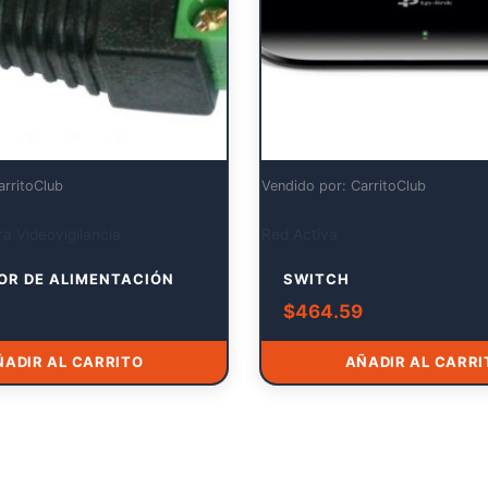
arritoClub
Vendido por: CarritoClub
a Videovigilancia
Red Activa
OR DE ALIMENTACIÓN
SWITCH
$
464.59
ÑADIR AL CARRITO
AÑADIR AL CARRI