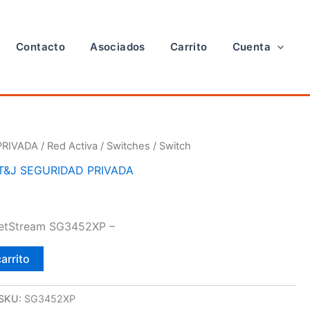
Contacto
Asociados
Carrito
Cuenta
PRIVADA
/
Red Activa
/
Switches
/ Switch
T&J SEGURIDAD PRIVADA
JetStream SG3452XP –
carrito
SKU:
SG3452XP