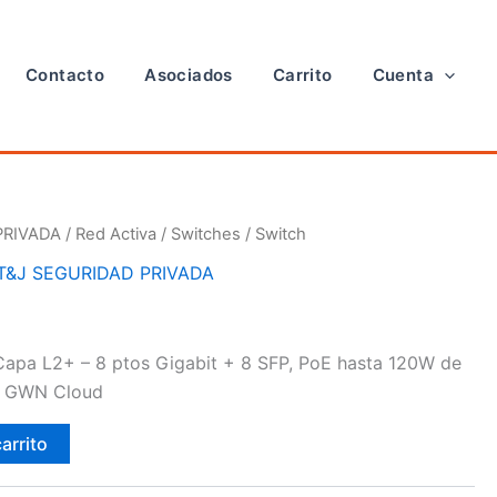
Contacto
Asociados
Carrito
Cuenta
PRIVADA
/
Red Activa
/
Switches
/ Switch
T&J SEGURIDAD PRIVADA
Capa L2+ – 8 ptos Gigabit + 8 SFP, PoE hasta 120W de
on GWN Cloud
carrito