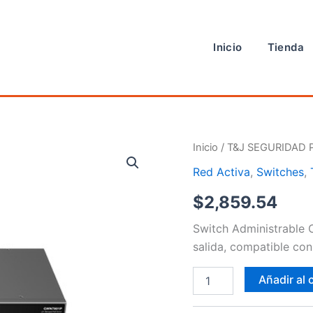
Inicio
Tienda
Switch
Inicio
/
T&J SEGURIDAD 
cantidad
Red Activa
,
Switches
,
$
2,859.54
Switch Administrable 
salida, compatible c
Añadir al 