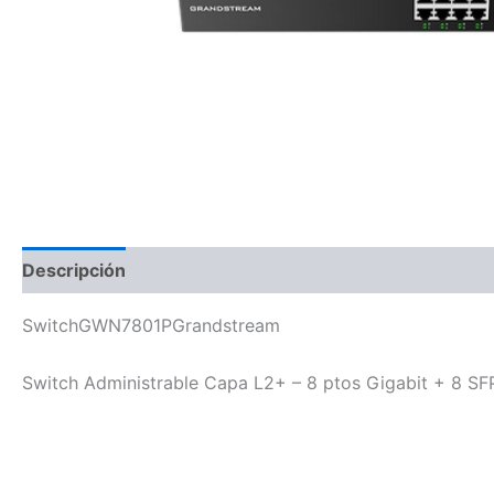
Descripción
SwitchGWN7801PGrandstream
Switch Administrable Capa L2+ – 8 ptos Gigabit + 8 S