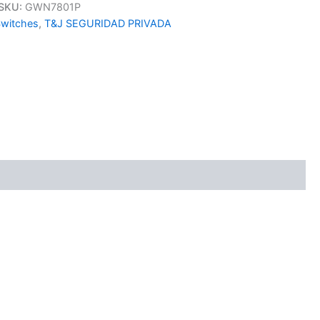
SKU:
GWN7801P
witches
,
T&J SEGURIDAD PRIVADA