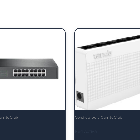
arritoClub
Vendido por: CarritoClub
Red Activa