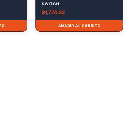
SWITCH
$
1,774.22
TO
AÑADIR AL CARRITO