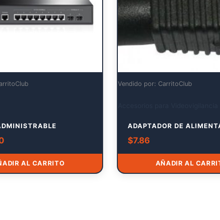
arritoClub
Vendido por: CarritoClub
Accesorios para Videovigilancia
ADMINISTRABLE
ADAPTADOR DE ALIMENT
60
$
7.86
ÑADIR AL CARRITO
AÑADIR AL CARRI