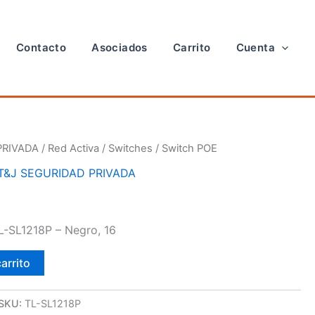
Contacto
Asociados
Carrito
Cuenta
PRIVADA
/
Red Activa
/
Switches
/ Switch POE
T&J SEGURIDAD PRIVADA
L-SL1218P – Negro, 16
carrito
SKU:
TL-SL1218P