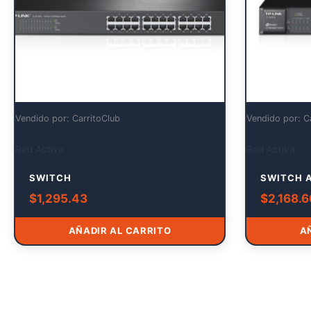
Vendido por: CarritoClub
Vendido por: C
Red Activa
Red Activa
SWITCH
SWITCH 
$
1,295.43
$
2,168.
AÑADIR AL CARRITO
A