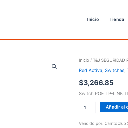
Inicio
Tienda
Switch
Inicio
/
T&J SEGURIDAD 
POE
Red Activa
,
Switches
,
cantidad
$
3,266.85
Switch POE TP-LINK T
Añadir al 
Vendido por: CarritoClub