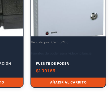
Vendido por: CarritoClub
Fuentes de poder para videovigilancia
ACIÓN
FUENTE DE PODER
$
1,091.65
TO
AÑADIR AL CARRITO