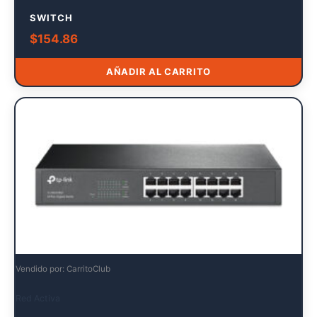
SWITCH
$
154.86
AÑADIR AL CARRITO
Vendido por: CarritoClub
Red Activa