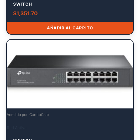
SWITCH
$
1,351.70
AÑADIR AL CARRITO
Vendido por: CarritoClub
Red Activa