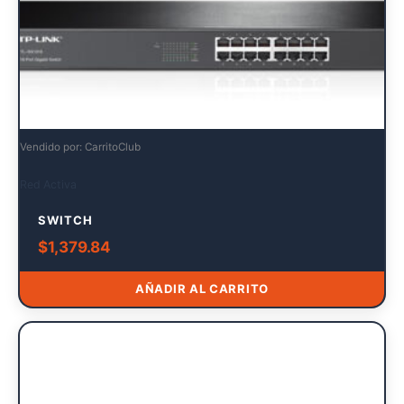
Vendido por: CarritoClub
Red Activa
SWITCH
$
1,379.84
AÑADIR AL CARRITO