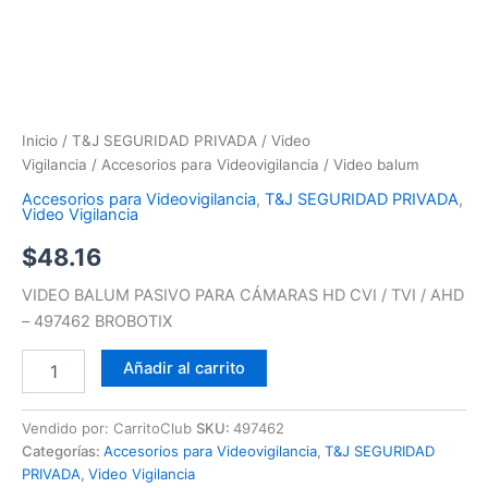
Inicio
/
T&J SEGURIDAD PRIVADA
/
Video
Vigilancia
/
Accesorios para Videovigilancia
/ Video balum
Accesorios para Videovigilancia
,
T&J SEGURIDAD PRIVADA
,
Video Vigilancia
$
48.16
VIDEO BALUM PASIVO PARA CÁMARAS HD CVI / TVI / AHD
– 497462 BROBOTIX
Añadir al carrito
Vendido por: CarritoClub
SKU:
497462
Categorías:
Accesorios para Videovigilancia
,
T&J SEGURIDAD
PRIVADA
,
Video Vigilancia