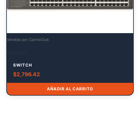
Vendido por: CarritoClub
Red Activa
SWITCH
$
2,796.42
AÑADIR AL CARRITO