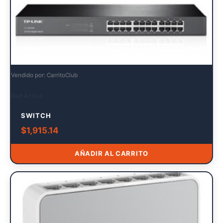
Vendido por: CarritoClub
Red Activa
SWITCH
$
1,915.14
AÑADIR AL CARRITO