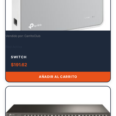
Vendido por: CarritoClub
Red Activa
SWITCH
$
191.62
AÑADIR AL CARRITO