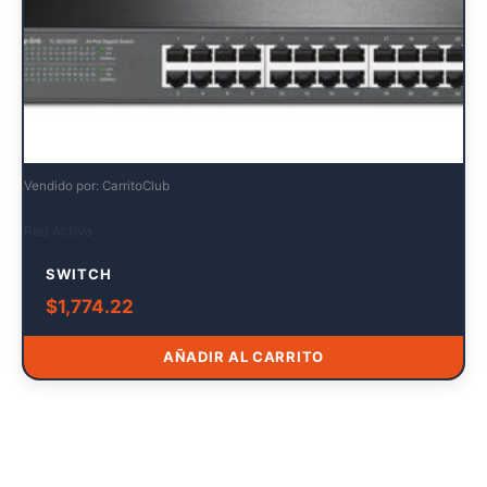
Vendido por: CarritoClub
Red Activa
SWITCH
$
1,774.22
AÑADIR AL CARRITO