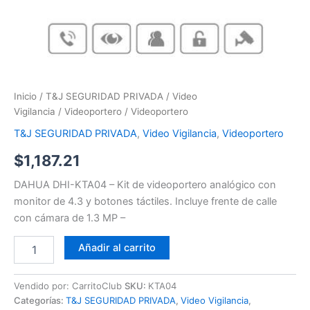
Inicio
/
T&J SEGURIDAD PRIVADA
/
Video
Vigilancia
/
Videoportero
/ Videoportero
T&J SEGURIDAD PRIVADA
,
Video Vigilancia
,
Videoportero
$
1,187.21
DAHUA DHI-KTA04 – Kit de videoportero analógico con
monitor de 4.3 y botones táctiles. Incluye frente de calle
con cámara de 1.3 MP –
Añadir al carrito
Vendido por: CarritoClub
SKU:
KTA04
Categorías:
T&J SEGURIDAD PRIVADA
,
Video Vigilancia
,