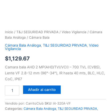
Inicio
/
T&J SEGURIDAD PRIVADA
/
Video Vigilancia
/
Cámara
Bala Análoga
/ Cámara Bala
Cámara Bala Análoga
,
T&J SEGURIDAD PRIVADA
,
Video
Vigilancia
$
1,129.67
Camara bala AHD 2 MP(AHD/TVI/VCI) – 700 TVL (CVBS),
Lente VF 2.8-12 mm (96°-34°), IR hasta 40 mts, BLC, HLC,
CoC, IP67
Añadir al carrito
Vendido por: CarritoClub
SKU:
I4-320A-VF
Categorías:
Cámara Bala Análoga
,
T&J SEGURIDAD PRIVADA
,