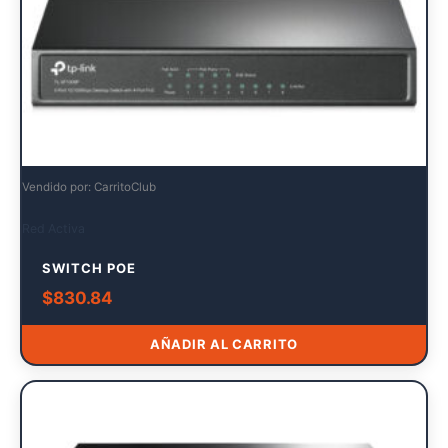
Vendido por: CarritoClub
Red Activa
SWITCH POE
$
830.84
AÑADIR AL CARRITO