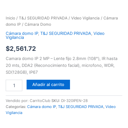
Inicio
/
T&J SEGURIDAD PRIVADA
/
Video Vigilancia
/
Cámara
domo IP
/ Cámara Domo
Cámara domo IP
,
T&J SEGURIDAD PRIVADA
,
Video
Vigilancia
$
2,561.72
Camara domo IP 2 MP – Lente fijo 2.8mm (108°), IR hasta
20 mts, DDA2 (Reconocimiento facial), microfono, WDR,
SD(128GB), IP67
Añadir al carrito
Vendido por: CarritoClub
SKU:
DI-320IPEN-28
Categorías:
Cámara domo IP
,
T&J SEGURIDAD PRIVADA
,
Video
Vigilancia