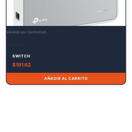
Vendido por: CarritoClub
Red Activa
SWITCH
$
191.62
AÑADIR AL CARRITO