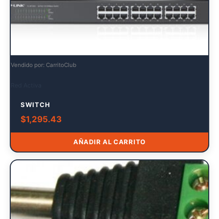
Vendido por: CarritoClub
Red Activa
SWITCH
$
1,295.43
AÑADIR AL CARRITO