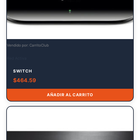
Vendido por: CarritoClub
Red Activa
SWITCH
$
464.59
AÑADIR AL CARRITO