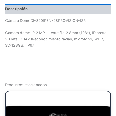
Descripción
Cámara DomoDI-320IPEN-28PROVISION-ISR
Camara domo IP 2 MP – Lente fijo 2.8mm (108°), IR hasta
20 mts, DDA2 (Reconocimiento facial), microfono, WDR,
SD(128GB), IP67
Productos relacionados