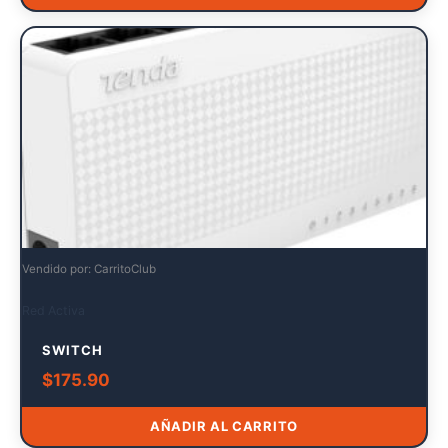
Vendido por: CarritoClub
Red Activa
SWITCH
$
175.90
AÑADIR AL CARRITO