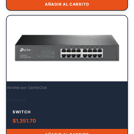
AÑADIR AL CARRITO
Vendido por: CarritoClub
Red Activa
SWITCH
$
1,351.70