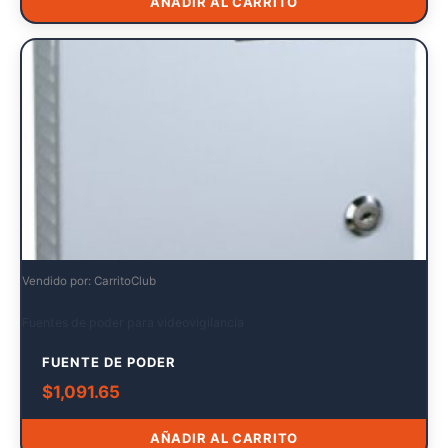
AÑADIR AL CARRITO
Vendido por: CarritoClub
Fuentes de poder para videovigilancia
FUENTE DE PODER
$
1,091.65
AÑADIR AL CARRITO