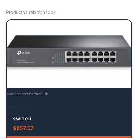
Productos relacionados
Vendido por: CarritoClub
Red Activa
SWITCH
$
957.57