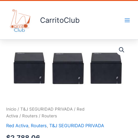
Ir
al
contenido
CarritoClub
Routers
cantidad
Inicio
/
T&J SEGURIDAD PRIVADA
/
Red
Activa
/
Routers
/ Routers
Red Activa
,
Routers
,
T&J SEGURIDAD PRIVADA
$
2,788.06